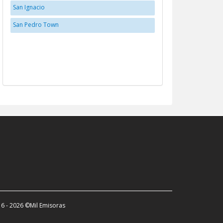
San Ignacio
San Pedro Town
6 - 2026 ©Mil Emisoras