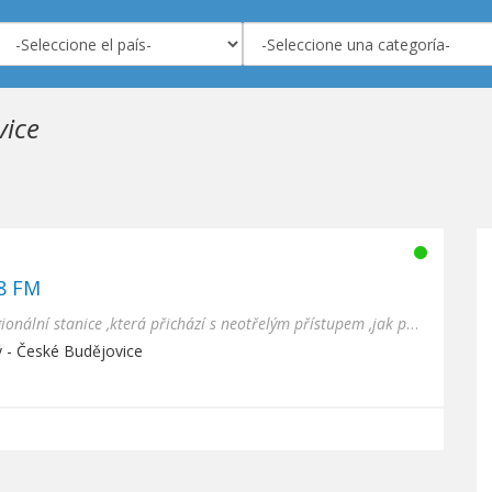
vice
.8 FM
Jsme soukromá Jihočeská regionální stanice ,která přichází s neotřelým přístupem ,jak po stránce hudebn...
ý - České Budějovice