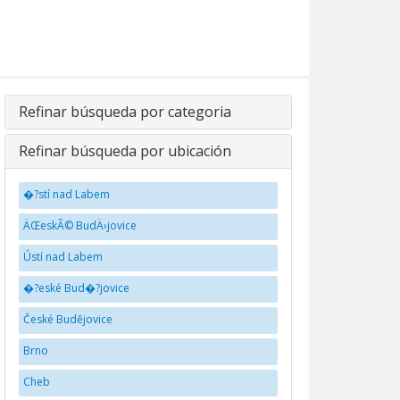
Refinar búsqueda por categoria
Refinar búsqueda por ubicación
�?stí nad Labem
ÄŒeskÃ© BudÄ›jovice
Ústí nad Labem
�?eské Bud�?jovice
České Budějovice
Brno
Cheb