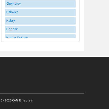
Chomutov
Dalovice
Habry
Hodonín
Hradec Králové
Jihlava
JindÅ™ichÅ¯v Hradec
Karlovy Vary
Kladno
Liberec
Mladá Boleslav
Náchod
6 - 2026 ©Mil Emisoras
Olomouc