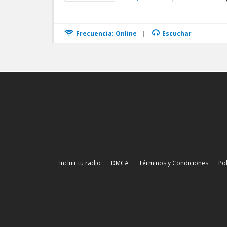
Frecuencia: Online
|
Escuchar
Incluir tu radio
DMCA
Términos y Condiciones
Pol