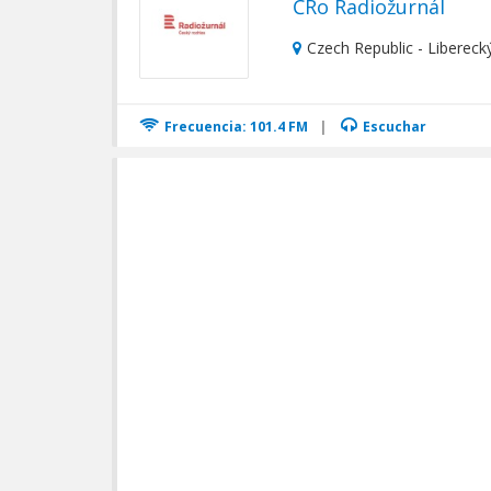
ČRo Radiožurnál
Czech Republic - Liberecký
Frecuencia: 101.4 FM
|
Escuchar