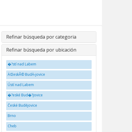
Refinar búsqueda por categoria
Refinar búsqueda por ubicación
�?stí nad Labem
ÄŒeskÃ© BudÄ›jovice
Ústí nad Labem
�?eské Bud�?jovice
České Budějovice
Brno
Cheb