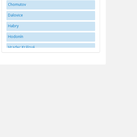
Chomutov
Dalovice
Habry
Hodonín
Hradec Králové
Jihlava
JindÅ™ichÅ¯v Hradec
Karlovy Vary
Kladno
Liberec
Mladá Boleslav
Náchod
Olomouc