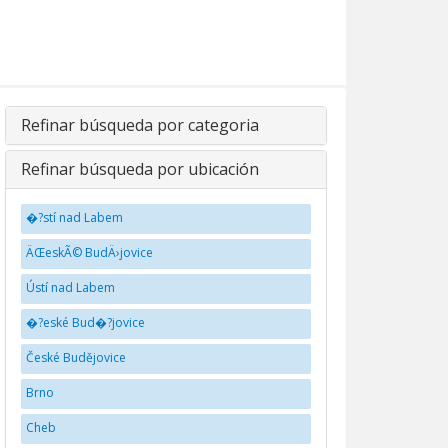
Refinar búsqueda por categoria
Refinar búsqueda por ubicación
�?stí nad Labem
ÄŒeskÃ© BudÄ›jovice
Ústí nad Labem
�?eské Bud�?jovice
České Budějovice
Brno
Cheb