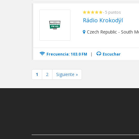
- 5 puntos
Rádio Krokodýl
Czech Republic - South M
Frecuencia: 103.0 FM
|
Escuchar
1
2
Siguiente »