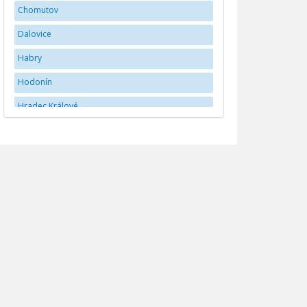
Chomutov
Dalovice
Habry
Hodonín
Hradec Králové
Jihlava
JindÅ™ichÅ¯v Hradec
Karlovy Vary
Kladno
Liberec
Mladá Boleslav
Náchod
Olomouc