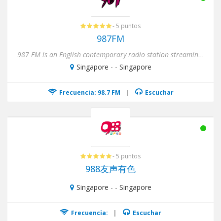
- 5 puntos
987FM
987 FM is an English contemporary radio station streaming from Singapore to the world.At 987 you will be up...
Singapore - - Singapore
Frecuencia: 98.7 FM
|
Escuchar
- 5 puntos
988友声有色
Singapore - - Singapore
Frecuencia:
|
Escuchar