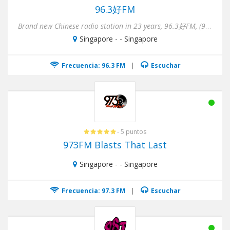
96.3好FM
Brand new Chinese radio station in 23 years, 96.3好FM, (96.3 Hao FM) targets mainly on well-learned digital migrants...
Singapore - - Singapore
Frecuencia: 96.3 FM
|
Escuchar
- 5 puntos
973FM Blasts That Last
Singapore - - Singapore
Frecuencia: 97.3 FM
|
Escuchar