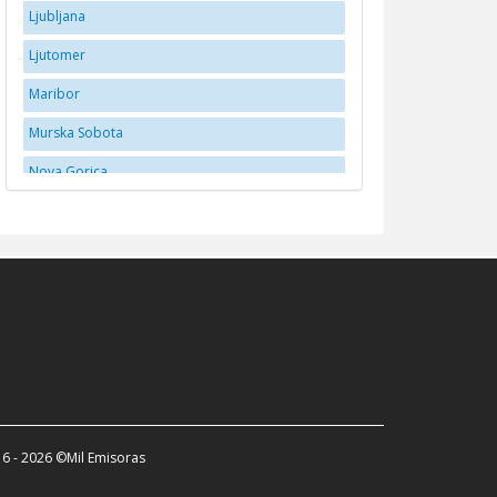
Ljubljana
Ljutomer
Maribor
Murska Sobota
Nova Gorica
Novo Mesto
Postojna
Ptuj
Slovenske Konjice
Tabor
Tolmin
Trebnje
6 - 2026 ©Mil Emisoras
Velenje