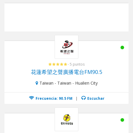
- 5 puntos
花蓮希望之聲廣播電台FM90.5
Taiwan - Taiwan - Hualien City
Frecuencia: 90.5 FM
|
Escuchar