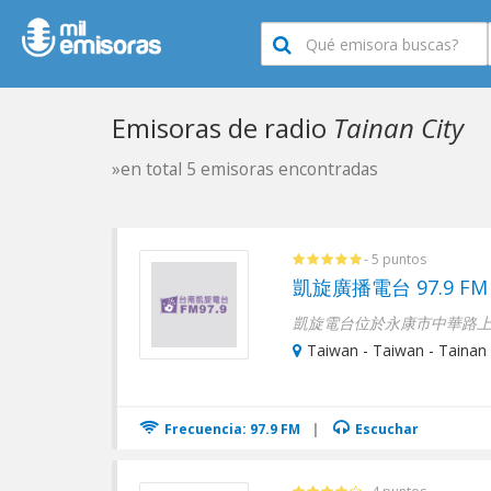
Emisoras de radio
Tainan City
»en total 5 emisoras encontradas
- 5 puntos
凱旋廣播電台 97.9 FM
凱旋電台位於永康市中華路上
Taiwan - Taiwan - Tainan 
Frecuencia: 97.9 FM
|
Escuchar