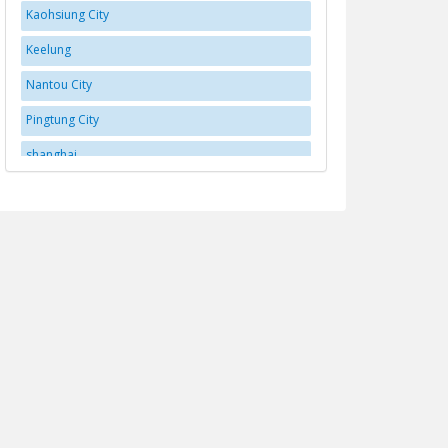
Kaohsiung City
Keelung
Nantou City
Pingtung City
shanghai
Taichung
Tainan City
Taipei
Taitung
Taoyuan City
Taoyuan District
Yilan
Yujing