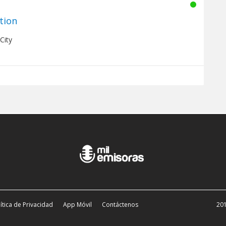
tion
City
ítica de Privacidad
App Móvil
Contáctenos
201