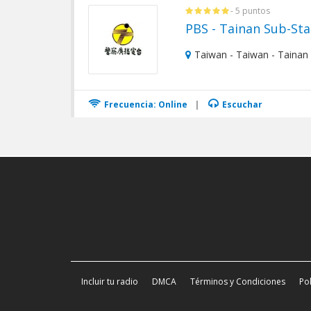
- 5 puntos
PBS - Tainan Sub-Sta
Taiwan - Taiwan - Tainan 
Frecuencia: Online
|
Escuchar
Incluir tu radio
DMCA
Términos y Condiciones
Pol