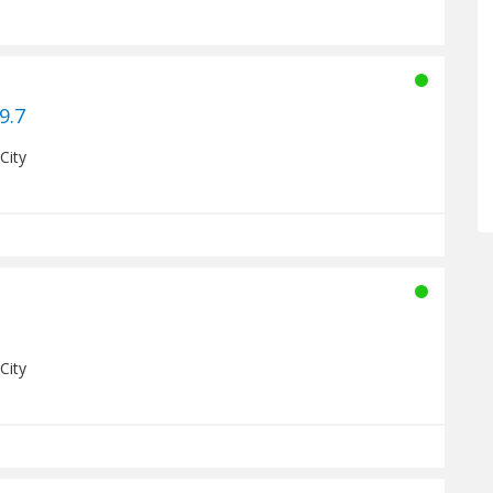
.7
City
City