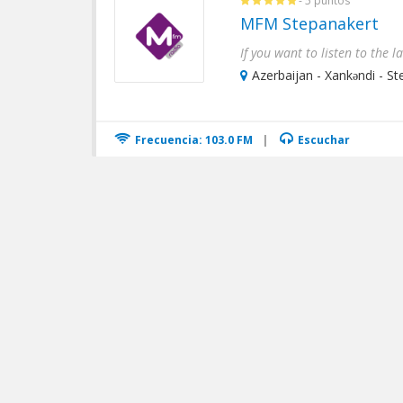
- 5 puntos
MFM Stepanakert
Azerbaijan - Xankǝndi - S
Frecuencia: 103.0 FM
|
Escuchar