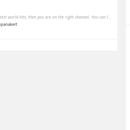
If you want to listen to the latest world hits, then you are on the right channel. You can listen to only the best pe...
tepanakert