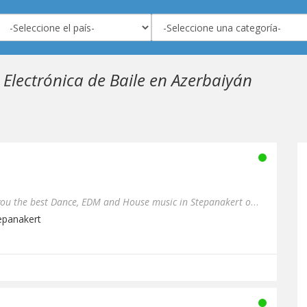
Electrónica de Baile en Azerbaiyán
MIX Radio channel 4 brings you the best Dance, EDM and House music in Stepanakert on 106.6 FM and worldwide on mix.am
tepanakert