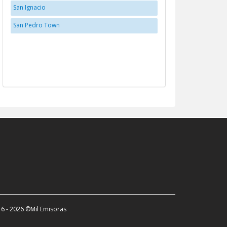
San Ignacio
San Pedro Town
6 - 2026 ©Mil Emisoras