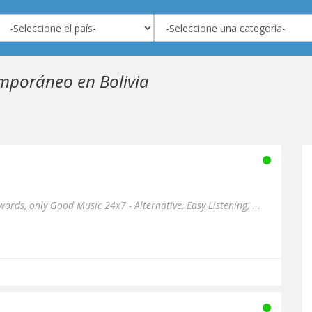
mporáneo en Bolivia
50 Years of Rock & Pop - No words, only Good Music 24x7 - Alternative, Easy Listening, Metal, Pop, Rock, Decades, Sou...