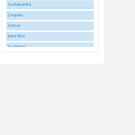
Cochabamba
Coripata
Cotoca
Entre Ríos
Eucaliptus
Huanuni
La Paz
La Santisima Trinidad
Llallagua
Montero
Oruro
Potosí
Potosí