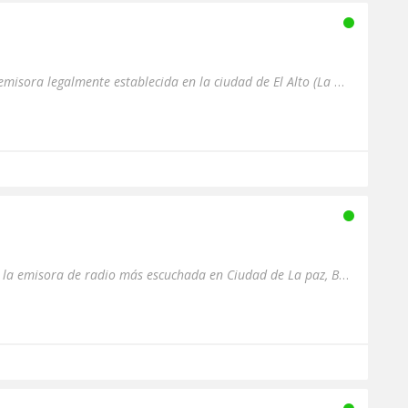
RADIO INTEGRACION es una emisora legalmente establecida en la ciudad de El Alto (La Paz-Bolivia). Noticias de última...
Bienvenido a RADIO PUEBLO, la emisora de radio más escuchada en Ciudad de La paz, Bolivia. Nuestra emisora está for...