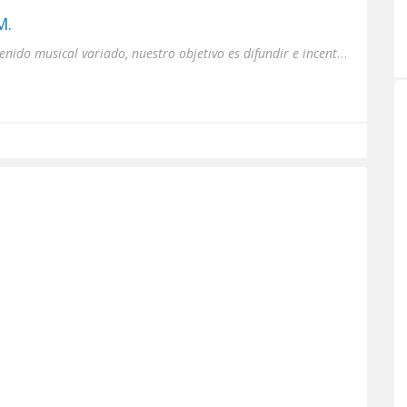
M.
Radio Pueblo brinda un contenido musical variado, nuestro objetivo es difundir e incentivar la cultura musical bolivi...