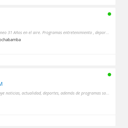
Formato Adulto Contemporaneo 31 Años en el aire. Programas entretenimiento , deportes, contactos internacionales.
Cochabamba
M
El contenido de la radio incluye noticias, actualidad, deportes, además de programas sobre EDUCACIÓN Y CULTURA.