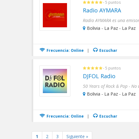
- 5 puntos
Radio AYMARA
Bolivia - La Paz - La Paz
Frecuencia: Online
|
Escuchar
- 5 puntos
DJFOL Radio
50 Years of Rock & Pop - No
Bolivia - La Paz - La Paz
Frecuencia: Online
|
Escuchar
1
2
3
Siguiente »