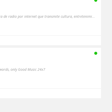
Radio AYMARA es una emisora de radio por internet que transmite cultura, entretenimiento e información vera...
 words, only Good Music 24x7