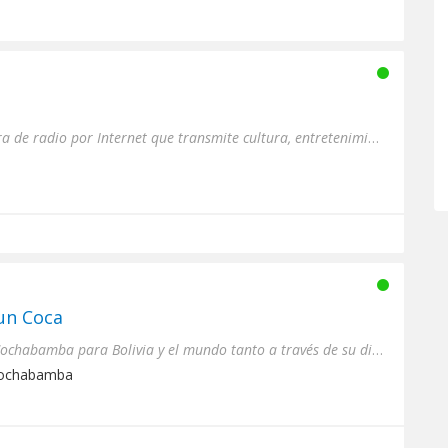
Radio AYMARA es una emisora de radio por Internet que transmite cultura, entretenimiento e información veraz y oport...
un Coca
Emisora que difunde desde Cochabamba para Bolivia y el mundo tanto a través de su dial de frecuencia modulada como e...
Cochabamba