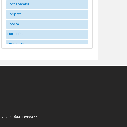
Cochabamba
Coripata
Cotoca
Entre Ríos
Eucaliptus
Huanuni
La Paz
La Santisima Trinidad
Llallagua
Montero
Oruro
Potosí
6 - 2026 ©Mil Emisoras
Potosí