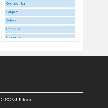
Cochabamba
Coripata
Cotoca
Entre Ríos
Eucaliptus
Huanuni
La Paz
La Santisima Trinidad
Llallagua
Montero
Oruro
Potosí
6 - 2026 ©Mil Emisoras
Potosí