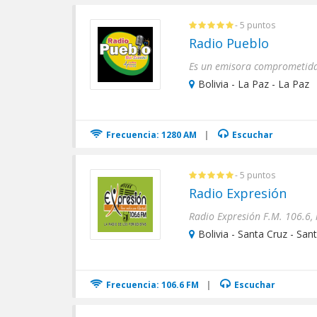
- 5 puntos
Radio Pueblo
Es un emisora comprometida
Bolivia - La Paz - La Paz
Frecuencia: 1280 AM
|
Escuchar
- 5 puntos
Radio Expresión
Bolivia - Santa Cruz - San
Frecuencia: 106.6 FM
|
Escuchar