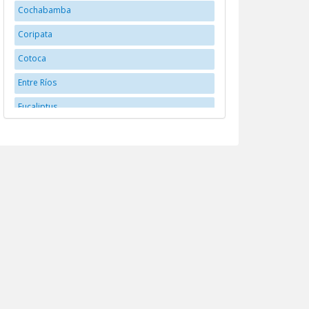
Cochabamba
Coripata
Cotoca
Entre Ríos
Eucaliptus
Huanuni
La Paz
La Santisima Trinidad
Llallagua
Montero
Oruro
Potosí
Potosí