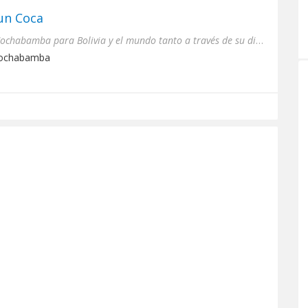
un Coca
Emisora que difunde desde Cochabamba para Bolivia y el mundo tanto a través de su dial de frecuencia modulada como e...
Cochabamba