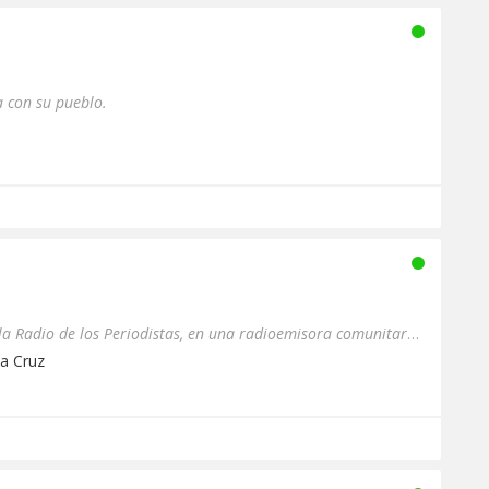
 con su pueblo.
Radio Expresión F.M. 106.6, la Radio de los Periodistas, en una radioemisora comunitaria educativa integral que a tr...
ta Cruz