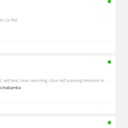
to, La Paz.
Empowering moments, reheal, self heal, mins searching, close self scanning.Welcome to share new ways to defend the in...
Cochabamba