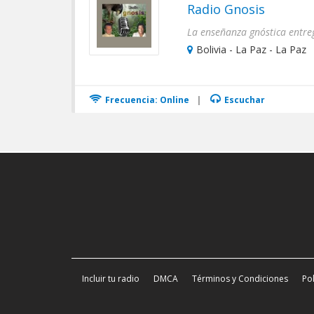
Radio Gnosis
La enseñanza gnóstica entr
Bolivia - La Paz - La Paz
Frecuencia: Online
|
Escuchar
Incluir tu radio
DMCA
Términos y Condiciones
Pol