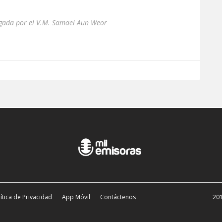
egada por el V.M. Samael Aun Weor
ítica de Privacidad
App Móvil
Contáctenos
201