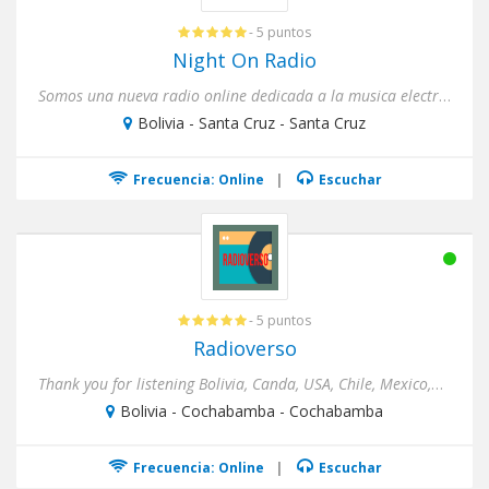
- 5 puntos
Night On Radio
Somos una nueva radio online dedicada a la musica electronica y todos sus generos: House, Tech House. Deep House, ...
Bolivia - Santa Cruz - Santa Cruz
Frecuencia: Online
|
Escuchar
- 5 puntos
Radioverso
Thank you for listening Bolivia, Canda, USA, Chile, Mexico,Argentina, Europe.We propose a 4 hour live stream dj sessi...
Bolivia - Cochabamba - Cochabamba
Frecuencia: Online
|
Escuchar