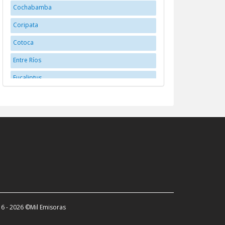
Cochabamba
Coripata
Cotoca
Entre Ríos
Eucaliptus
Huanuni
La Paz
La Santisima Trinidad
Llallagua
Montero
Oruro
Potosí
6 - 2026 ©Mil Emisoras
Potosí