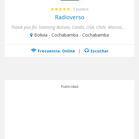
- 5 puntos
Radioverso
Thank you for listening Bolivia, Canda, USA, Chile, Mexico,Argentina, Europe.We propose a 4 hour live stream dj sessi...
Bolivia - Cochabamba - Cochabamba
Frecuencia: Online
|
Escuchar
Publicidad