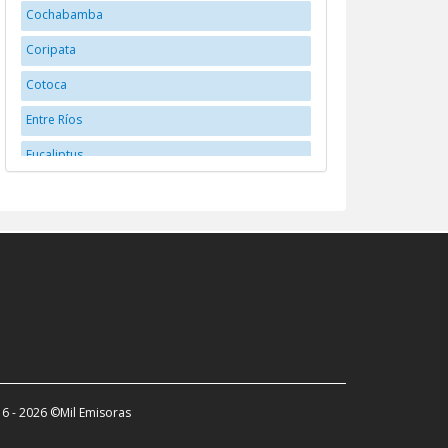
Cochabamba
Coripata
Cotoca
Entre Ríos
Eucaliptus
Huanuni
La Paz
La Santisima Trinidad
Llallagua
Montero
Oruro
Potosí
6 - 2026 ©Mil Emisoras
Potosí