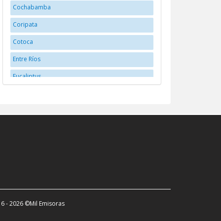
Cochabamba
Coripata
Cotoca
Entre Ríos
Eucaliptus
Huanuni
La Paz
La Santisima Trinidad
Llallagua
Montero
Oruro
Potosí
6 - 2026 ©Mil Emisoras
Potosí