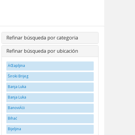
Refinar búsqueda por categoria
Refinar búsqueda por ubicación
ÄŒapljina
Široki Brijeg
Banja Luka
Banja Luka
BanoviÄ‡i
Bihać
Bijeljina