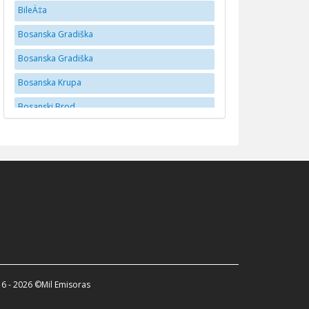
BileÄ‡a
Bosanska Gradiška
Bosanska Gradiška
Bosanska Krupa
Bosanski Brod
BrÄko
Brčko
Bugojno
BusovaÄa
Cazin
Doboj
Donji Vakuf
6 - 2026 ©Mil Emisoras
Dubica