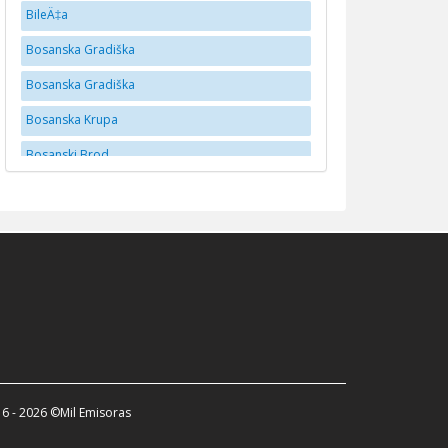
BileÄ‡a
Bosanska Gradiška
Bosanska Gradiška
Bosanska Krupa
Bosanski Brod
BrÄko
Brčko
Bugojno
BusovaÄa
Cazin
Doboj
Donji Vakuf
6 - 2026 ©Mil Emisoras
Dubica