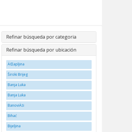
Refinar búsqueda por categoria
Refinar búsqueda por ubicación
ÄŒapljina
Široki Brijeg
Banja Luka
Banja Luka
BanoviÄ‡i
Bihać
Bijeljina