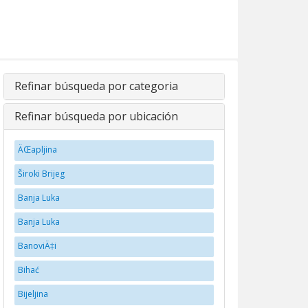
Refinar búsqueda por categoria
Refinar búsqueda por ubicación
ÄŒapljina
Široki Brijeg
Banja Luka
Banja Luka
BanoviÄ‡i
Bihać
Bijeljina