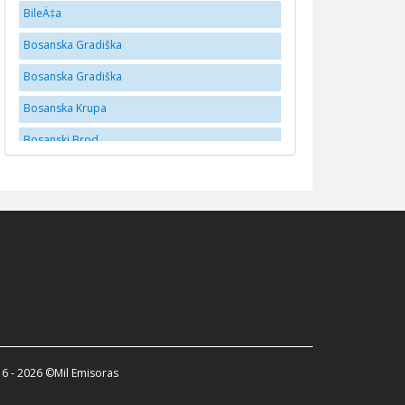
BileÄ‡a
Bosanska Gradiška
Bosanska Gradiška
Bosanska Krupa
Bosanski Brod
BrÄko
Brčko
Bugojno
BusovaÄa
Cazin
Doboj
Donji Vakuf
6 - 2026 ©Mil Emisoras
Dubica