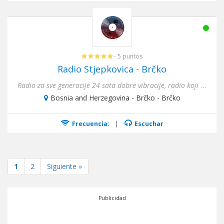
- 5 puntos
Radio Stjepkovica - Brčko
Radio za sve generacije 24 sata dobre vibracije, radio koji se voli i sluša! Žanr: folk, pop, rock, izvorna
Bosnia and Herzegovina - Brčko - Brčko
Frecuencia:
|
Escuchar
1
2
Siguiente »
Publicidad