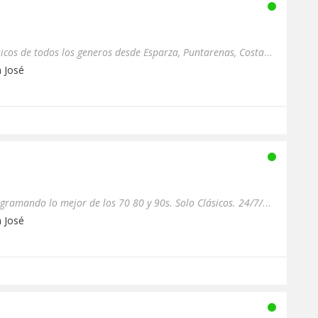
Trasmitimos los mejores clasicos de todos los generos desde Esparza, Puntarenas, Costa Rica
n José
En vivo desde Costa Rica, programando lo mejor de los 70 80 y 90s. Solo Clásicos. 24/7/365
n José