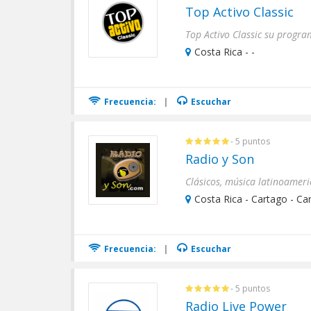
Top Activo Classic
Costa Rica - -
Frecuencia:
|
Escuchar
- 5 puntos
Radio y Son
Clásicos, música latinoameri
Costa Rica - Cartago - Ca
Frecuencia:
|
Escuchar
- 5 puntos
Radio Live Power