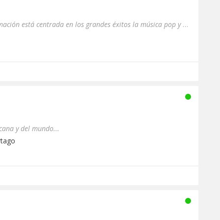
Top Activo Classic su programación está centrada en los grandes éxitos la música pop y rock con enfoque en los a�...
cana y del mundo...
rtago