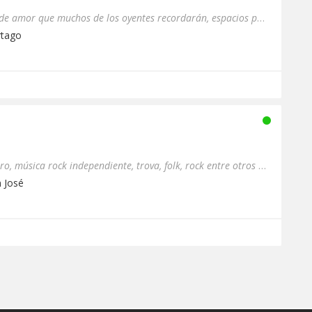
Todos los éxitos y canciones de amor que muchos de los oyentes recordarán, espacios publicitarios y otros programas...
rtago
Radio Cultural de Revista Ikaro, música rock independiente, trova, folk, rock entre otros sonidos. 50% de la program...
n José