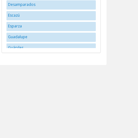
Desamparados
Escazú
Esparza
Guadalupe
Guápiles
Heredia
Liberia
Pital
Puerto Limón
Puerto Limón
Puntarenas
Quesada
Sabanilla