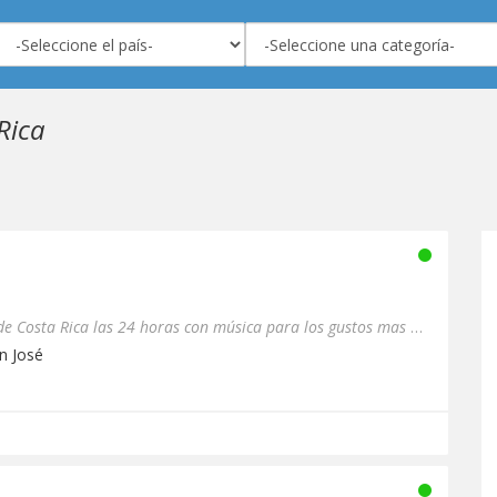
Rica
Radio Spectro transmite desde Costa Rica las 24 horas con música para los gustos mas exigentes trova, clásicos en i...
an José