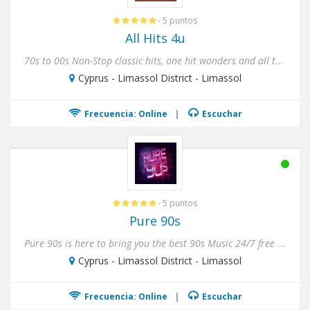
- 5 puntos
All Hits 4u
70s to 00s Non-Stop classic hits, one hit wonders and all those songs you had forgotten about..! 24/7 - 365 days musi...
Cyprus - Limassol District - Limassol
Frecuencia: Online
|
Escuchar
- 5 puntos
Pure 90s
Pure 90s is here to bring you the best 90s Music 24/7 free to your computer, smartphone and radio !
Cyprus - Limassol District - Limassol
Frecuencia: Online
|
Escuchar