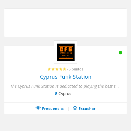
- 5 puntos
Cyprus Funk Station
The Cyprus Funk Station is dedicated to playing the best soul, funk and R'n'B classics from the 80's and 90's 24/7
Cyprus - -
Frecuencia:
|
Escuchar