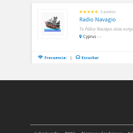
- 5 puntos
Radio Navagio
Το Ράδιο Ναυάγιο είναι κυπρ
Cyprus - -
Frecuencia:
|
Escuchar