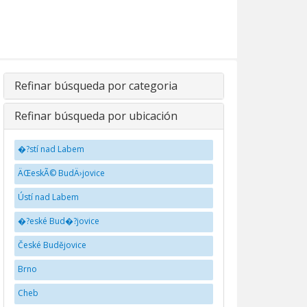
Refinar búsqueda por categoria
Refinar búsqueda por ubicación
�?stí nad Labem
ÄŒeskÃ© BudÄ›jovice
Ústí nad Labem
�?eské Bud�?jovice
České Budějovice
Brno
Cheb