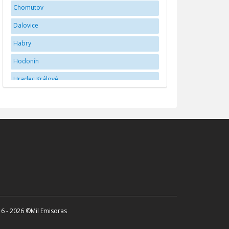
Chomutov
Dalovice
Habry
Hodonín
Hradec Králové
Jihlava
JindÅ™ichÅ¯v Hradec
Karlovy Vary
Kladno
Liberec
Mladá Boleslav
Náchod
6 - 2026 ©Mil Emisoras
Olomouc