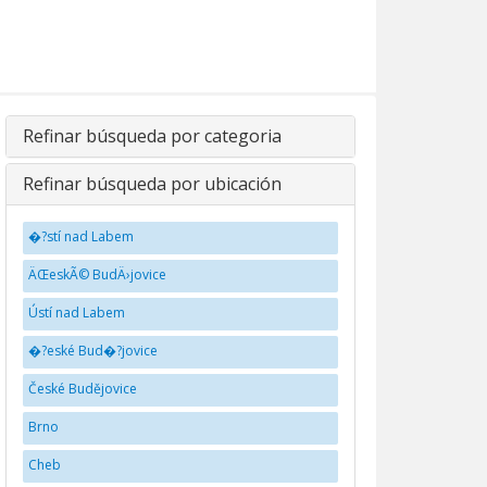
Refinar búsqueda por categoria
Refinar búsqueda por ubicación
�?stí nad Labem
ÄŒeskÃ© BudÄ›jovice
Ústí nad Labem
�?eské Bud�?jovice
České Budějovice
Brno
Cheb