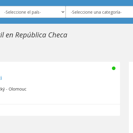
il en República Checa
i
cký - Olomouc