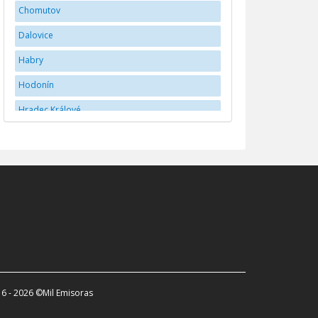
Chomutov
Dalovice
Habry
Hodonín
Hradec Králové
Jihlava
JindÅ™ichÅ¯v Hradec
Karlovy Vary
Kladno
Liberec
Mladá Boleslav
Náchod
6 - 2026 ©Mil Emisoras
Olomouc