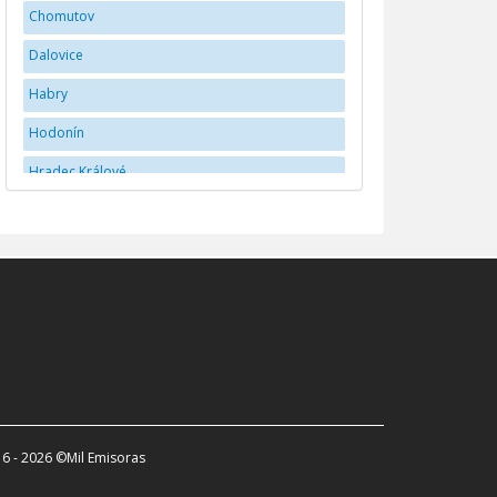
Chomutov
Dalovice
Habry
Hodonín
Hradec Králové
Jihlava
JindÅ™ichÅ¯v Hradec
Karlovy Vary
Kladno
Liberec
Mladá Boleslav
Náchod
6 - 2026 ©Mil Emisoras
Olomouc