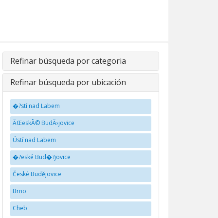
Refinar búsqueda por categoria
Refinar búsqueda por ubicación
�?stí nad Labem
ÄŒeskÃ© BudÄ›jovice
Ústí nad Labem
�?eské Bud�?jovice
České Budějovice
Brno
Cheb