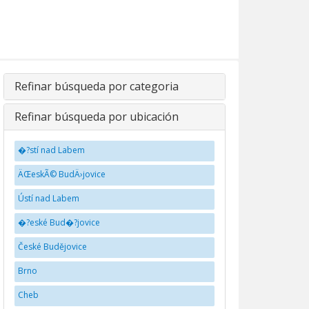
Refinar búsqueda por categoria
Refinar búsqueda por ubicación
�?stí nad Labem
ÄŒeskÃ© BudÄ›jovice
Ústí nad Labem
�?eské Bud�?jovice
České Budějovice
Brno
Cheb