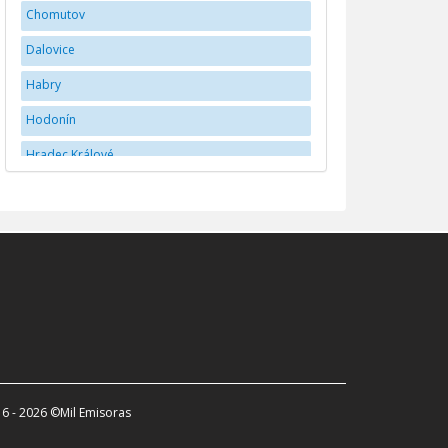
Chomutov
Dalovice
Habry
Hodonín
Hradec Králové
Jihlava
JindÅ™ichÅ¯v Hradec
Karlovy Vary
Kladno
Liberec
Mladá Boleslav
Náchod
6 - 2026 ©Mil Emisoras
Olomouc