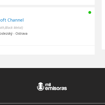
Soft Channel
th,Black Metal)
oslezský - Ostrava