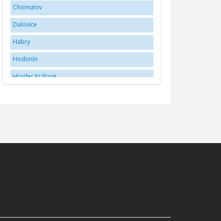
Chomutov
Dalovice
Habry
Hodonín
Hradec Králové
Jihlava
JindÅ™ichÅ¯v Hradec
Karlovy Vary
Kladno
Liberec
Mladá Boleslav
Náchod
Olomouc