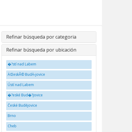
Refinar búsqueda por categoria
Refinar búsqueda por ubicación
�?stí nad Labem
ÄŒeskÃ© BudÄ›jovice
Ústí nad Labem
�?eské Bud�?jovice
České Budějovice
Brno
Cheb