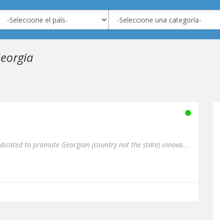
Georgia
Radio Electronauts is fully dedicated to promote Georgian (country not the state) innovative music scene.We are also ...