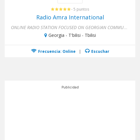
- 5 puntos
Radio Amra International
ONLINE RADIO STATION FOCUSED ON GEORGIAN COMMUNITIES OVERSEASWe are non-profit online radio station focused on georgi...
Georgia - T'bilisi - Tbilisi
Frecuencia: Online
|
Escuchar
Publicidad