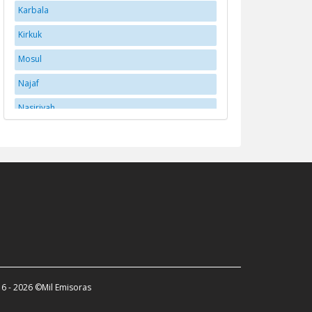
Karbala
Kirkuk
Mosul
Najaf
Nasiriyah
Ramadi
Sulaymaniyah
Zakho
6 - 2026 ©Mil Emisoras