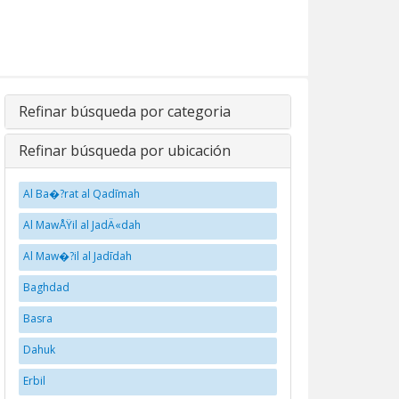
Refinar búsqueda por categoria
Refinar búsqueda por ubicación
Al Ba�?rat al Qadīmah
Al MawÅŸil al JadÄ«dah
Al Maw�?il al Jadīdah
Baghdad
Basra
Dahuk
Erbil