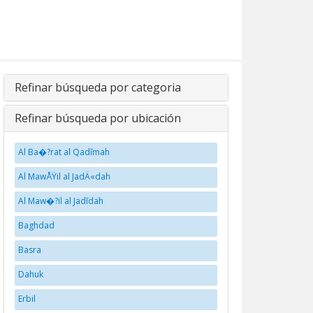
Refinar búsqueda por categoria
Refinar búsqueda por ubicación
Al Ba�?rat al Qadīmah
Al MawÅŸil al JadÄ«dah
Al Maw�?il al Jadīdah
Baghdad
Basra
Dahuk
Erbil