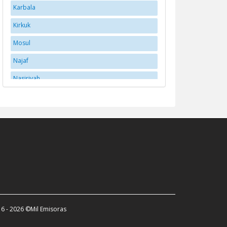
Karbala
Kirkuk
Mosul
Najaf
Nasiriyah
Ramadi
Sulaymaniyah
Zakho
6 - 2026 ©Mil Emisoras