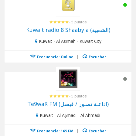
- 5 puntos
Kuwait radio 8 Shaabyia (الشعبية)
Kuwait - Al Asimah - Kuwait City
Frecuencia: Online
|
Escuchar
- 5 puntos
Te9waR FM (اذاعـة تصـور / فيصل)
Kuwait - Al Aḩmadī - Al Ahmadi
Frecuencia: 165 FM
|
Escuchar