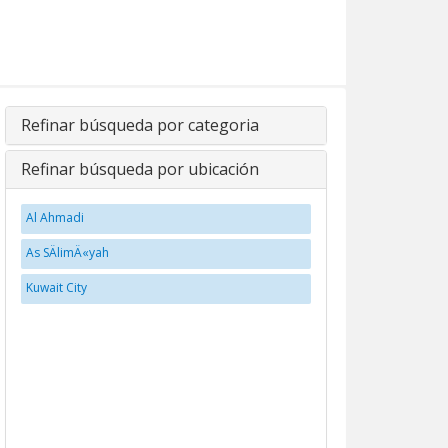
Refinar búsqueda por categoria
Refinar búsqueda por ubicación
Al Ahmadi
As SÄlimÄ«yah
Kuwait City