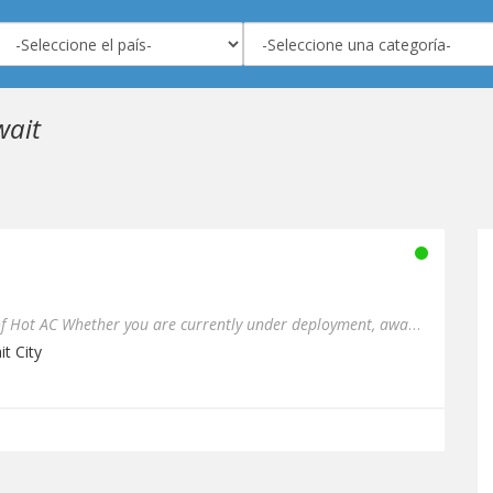
wait
6Pazzi Radio plays the best of Hot AC Whether you are currently under deployment, away from home or have friends and ...
t City