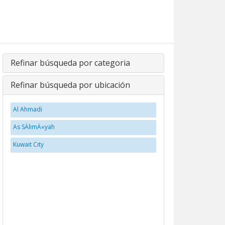
Refinar búsqueda por categoria
Refinar búsqueda por ubicación
Al Ahmadi
As SÄlimÄ«yah
Kuwait City