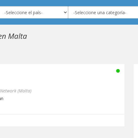
en Malta
 Network (Malta)
un