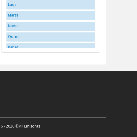
Luqa
Marsa
Nadur
Qormi
Rabat
Saint Venera
Sannat
St. Julian's
Valletta
6 - 2026 ©Mil Emisoras