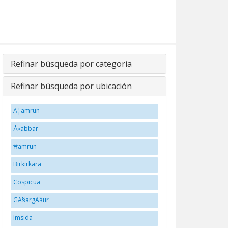
Refinar búsqueda por categoria
Refinar búsqueda por ubicación
Ä¦amrun
Å»abbar
Ħamrun
Birkirkara
Cospicua
GÄ§argÄ§ur
Imsida