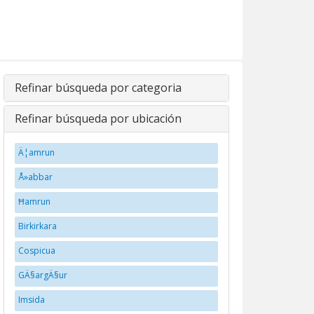
Refinar búsqueda por categoria
Refinar búsqueda por ubicación
Ä¦amrun
Å»abbar
Ħamrun
Birkirkara
Cospicua
GÄ§argÄ§ur
Imsida