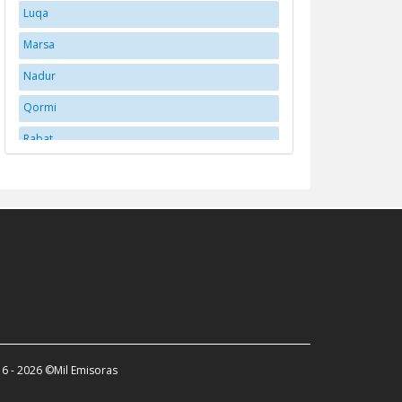
Luqa
Marsa
Nadur
Qormi
Rabat
Saint Venera
Sannat
St. Julian's
Valletta
6 - 2026 ©Mil Emisoras