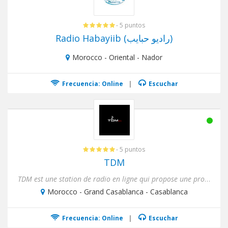
- 5 puntos
Radio Habayiib (راديو حبايب)
Morocco - Oriental - Nador
Frecuencia: Online
|
Escuchar
- 5 puntos
TDM
TDM est une station de radio en ligne qui propose une programmation musicale douce basée sur l'émotion et la déten...
Morocco - Grand Casablanca - Casablanca
Frecuencia: Online
|
Escuchar