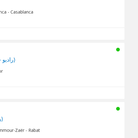
nca - Casablanca
Radio Habayiib (راديو حبايب)
or
Radio Star (راديو سطار)
mmour-Zaër - Rabat