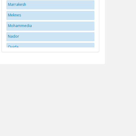
Marrakesh
Meknes
Mohammedia
Nador
Oujda
Rabat
Santa Cruz
tangerang
Tangier
Taroudant
Tétouan
Tétouan
Tiznit