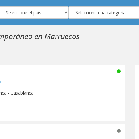
emporáneo en Marruecos
مفم رادي)
nca - Casablanca