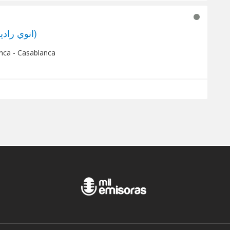
INWI Radio HIT(انوي راديو هيت)
nca - Casablanca