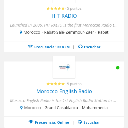
- 5 puntos
HIT RADIO
Launched in 2006, HIT RADIO is the first Moroccan Radio that is exclusively dedicated to the Moroccan youth. Meant to...
Morocco - Rabat-Salé-Zemmour-Zaër - Rabat
Frecuencia: 99.8 FM
|
Escuchar
- 5 puntos
Morocco English Radio
Morocco English Radio is the 1st English Radio Station in Morocco. We broadcast live News, Economy updates as well mu...
Morocco - Grand Casablanca - Mohammedia
Frecuencia: Online
|
Escuchar