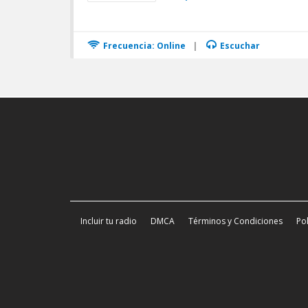
Frecuencia: Online
|
Escuchar
Incluir tu radio
DMCA
Términos y Condiciones
Pol