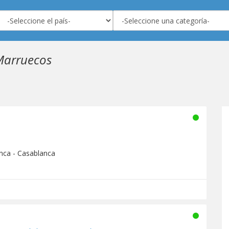
 Marruecos
nca - Casablanca