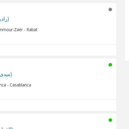
Aktab Radio (راديو أقطاب)
mmour-Zaër - Rabat
Medi 1 Soufi (ميدى1 سوفى)
nca - Casablanca