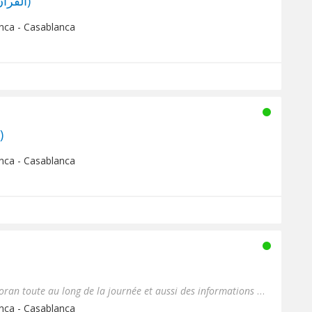
Coran Quran (القران الكريم)
nca - Casablanca
Radio NOOR (راديو نور)
nca - Casablanca
Radio zine bladi diffuse du Coran toute au long de la journée et aussi des informations en temps rée...
nca - Casablanca