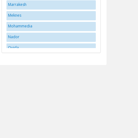
Marrakesh
Meknes
Mohammedia
Nador
Oujda
Rabat
Santa Cruz
tangerang
Tangier
Taroudant
Tétouan
Tétouan
Tiznit