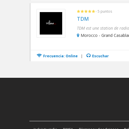
- 5 puntos
TDM
Morocco - Grand Casabla
Frecuencia: Online
|
Escuchar