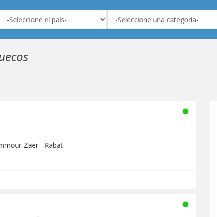
uecos
mmour-Zaër - Rabat