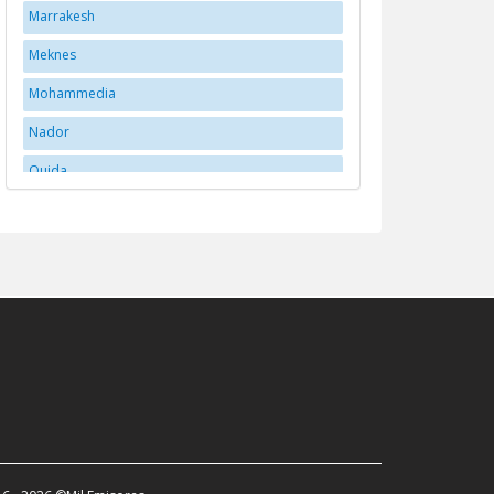
Marrakesh
Meknes
Mohammedia
Nador
Oujda
Rabat
Santa Cruz
tangerang
Tangier
Taroudant
Tétouan
Tétouan
Tiznit