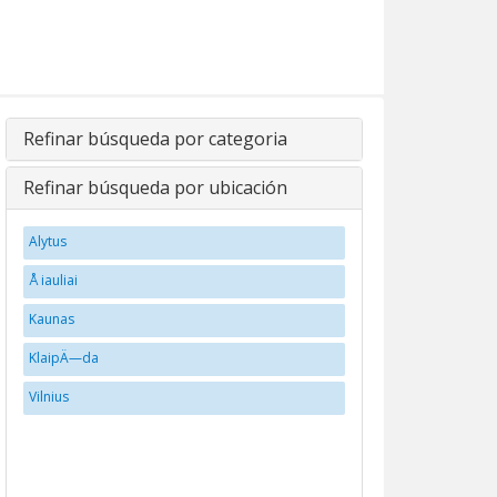
Refinar búsqueda por categoria
Refinar búsqueda por ubicación
Alytus
Å iauliai
Kaunas
KlaipÄ—da
Vilnius