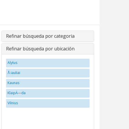
Refinar búsqueda por categoria
Refinar búsqueda por ubicación
Alytus
Å iauliai
Kaunas
KlaipÄ—da
Vilnius