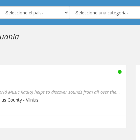
huania
Pasaulio muzikos radijas (World Music Radio) helps to discover sounds from all over the world and explore cultural di...
nius County - Vilnius