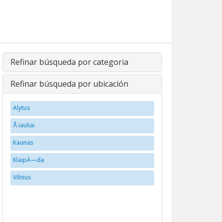
Refinar búsqueda por categoria
Refinar búsqueda por ubicación
Alytus
Å iauliai
Kaunas
KlaipÄ—da
Vilnius