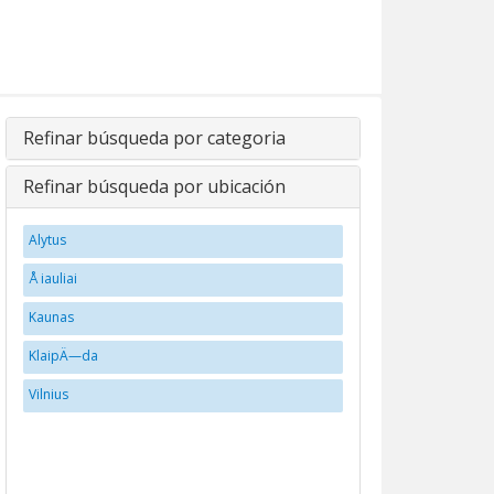
Refinar búsqueda por categoria
Refinar búsqueda por ubicación
Alytus
Å iauliai
Kaunas
KlaipÄ—da
Vilnius