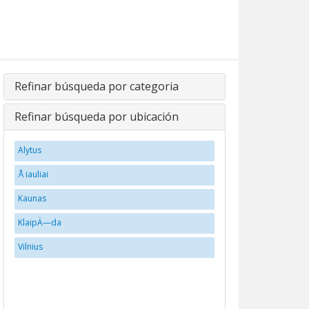
Refinar búsqueda por categoria
Refinar búsqueda por ubicación
Alytus
Å iauliai
Kaunas
KlaipÄ—da
Vilnius